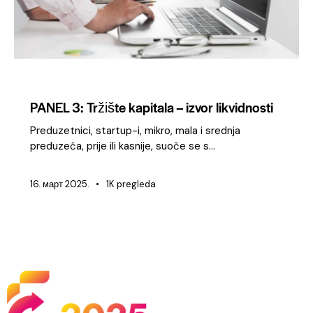
KONFERENCIJA 2025
PANEL 3: Tržište kapitala – izvor likvidnosti
Preduzetnici, startup-i, mikro, mala i srednja
preduzeća, prije ili kasnije, suoče se s…
16. март 2025.
1K
pregleda