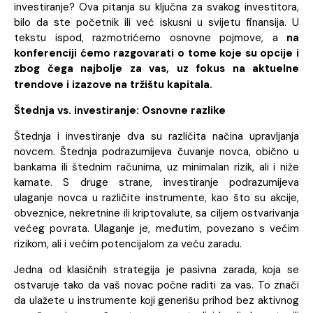
investiranje? Ova pitanja su ključna za svakog investitora,
bilo da ste početnik ili već iskusni u svijetu finansija. U
tekstu ispod, razmotrićemo osnovne pojmove, a
na
konferenciji ćemo razgovarati o tome koje su opcije i
zbog čega najbolje za vas, uz fokus na aktuelne
trendove i izazove na tržištu kapitala.
Štednja vs. investiranje: Osnovne razlike
Štednja i investiranje dva su različita načina upravljanja
novcem. Štednja podrazumijeva čuvanje novca, obično u
bankama ili štednim računima, uz minimalan rizik, ali i niže
kamate. S druge strane, investiranje podrazumijeva
ulaganje novca u različite instrumente, kao što su akcije,
obveznice, nekretnine ili kriptovalute, sa ciljem ostvarivanja
većeg povrata. Ulaganje je, međutim, povezano s većim
rizikom, ali i većim potencijalom za veću zaradu.
Jedna od klasičnih strategija je pasivna zarada, koja se
ostvaruje tako da vaš novac počne raditi za vas. To znači
da ulažete u instrumente koji generišu prihod bez aktivnog