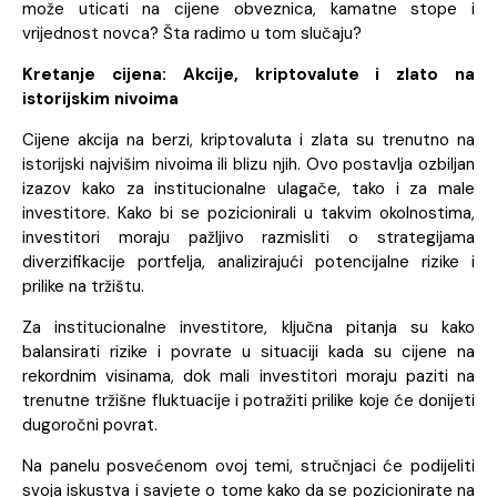
može uticati na cijene obveznica, kamatne stope i
vrijednost novca? Šta radimo u tom slučaju?
Kretanje cijena: Akcije, kriptovalute i zlato na
istorijskim nivoima
Cijene akcija na berzi, kriptovaluta i zlata su trenutno na
istorijski najvišim nivoima ili blizu njih. Ovo postavlja ozbiljan
izazov kako za institucionalne ulagače, tako i za male
investitore. Kako bi se pozicionirali u takvim okolnostima,
investitori moraju pažljivo razmisliti o strategijama
diverzifikacije portfelja, analizirajući potencijalne rizike i
prilike na tržištu.
Za institucionalne investitore, ključna pitanja su kako
balansirati rizike i povrate u situaciji kada su cijene na
rekordnim visinama, dok mali investitori moraju paziti na
trenutne tržišne fluktuacije i potražiti prilike koje će donijeti
dugoročni povrat.
Na panelu posvećenom ovoj temi, stručnjaci će podijeliti
svoja iskustva i savjete o tome kako da se pozicionirate na