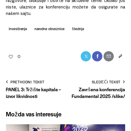
razgovore, diskusije i osvrte na aktuelne teme. Ukoliko još
niste, ulaznice za konferenciju možete da osigurate na
našem
sajtu
.
investiranje
narodne obveznice
štednja
0
PRETHODNI TEKST
SLEDEĆI TEKST
PANEL 3: Tržište kapitala –
Završena konferencija
izvor likvidnosti
Fundamental 2025 /slike/
Možda vas interesuje