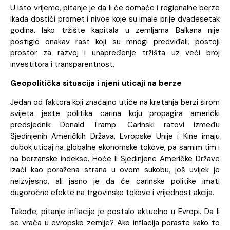
U isto vrijeme, pitanje je da li će domaće i regionalne berze
ikada dostići promet i nivoe koje su imale prije dvadesetak
godina. Iako tržište kapitala u zemljama Balkana nije
postiglo onakav rast koji su mnogi predviđali, postoji
prostor za razvoj i unapređenje tržišta uz veći broj
investitora i transparentnost.
Geopolitička situacija i njeni uticaji na berze
Jedan od faktora koji značajno utiče na kretanja berzi širom
svijeta jeste politika carina koju propagira američki
predsjednik Donald Tramp. Carinski ratovi između
Sjedinjenih Američkih Država, Evropske Unije i Kine imaju
dubok uticaj na globalne ekonomske tokove, pa samim tim i
na berzanske indekse. Hoće li Sjedinjene Američke Države
izaći kao poražena strana u ovom sukobu, još uvijek je
neizvjesno, ali jasno je da će carinske politike imati
dugoročne efekte na trgovinske tokove i vrijednost akcija.
Takođe, pitanje inflacije je postalo aktuelno u Evropi. Da li
se vraća u evropske zemlje? Ako inflacija poraste kako to